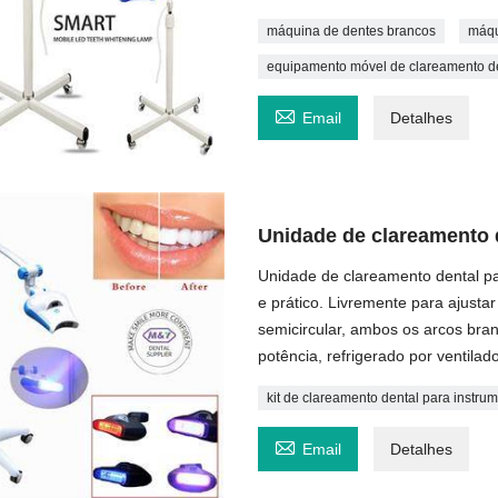
máquina de dentes brancos
máqu
equipamento móvel de clareamento d

Email
Detalhes
Unidade de clareamento d
Unidade de clareamento dental pa
e prático. Livremente para ajusta
semicircular, ambos os arcos br
potência, refrigerado por ventilado
kit de clareamento dental para instru

Email
Detalhes