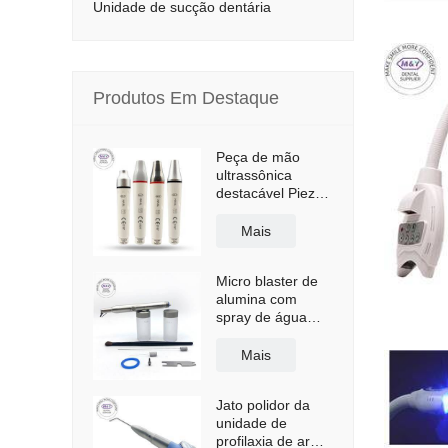
Unidade de sucção dentária
Produtos Em Destaque
Peça de mão
ultrassônica
destacável Piezo
HW-5L LED
Scaler
Mais
Micro blaster de
alumina com
spray de água
dental
Mais
Jato polidor da
unidade de
profilaxia de ar