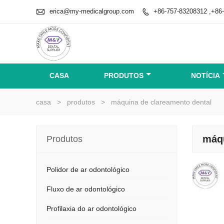

erica@my-medicalgroup.com
+86-757-83208312 ,+86

CASA
PRODUTOS
NOTÍCIA
casa
>
produtos
>
máquina de clareamento dental
máqu
Produtos
Polidor de ar odontológico
Fluxo de ar odontológico
Profilaxia do ar odontológico