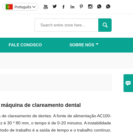








Português


FALE CONOSCO
SOBRE NÓS

 máquina de clareamento dental
de clareamento de dentes. A fonte de alimentação AC100-
z é 30 * 80 mm, o tempo é de 0-20 minutos. A instabilidade
étodo de trabalho é a saída de tempo e o trabalho contínuo.