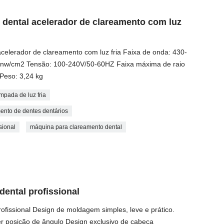
dental acelerador de clareamento com luz
elerador de clareamento com luz fria Faixa de onda: 430-
0 nw/cm2 Tensão: 100-240V/50-60HZ Faixa máxima de raio
 Peso: 3,24 kg
pada de luz fria
nto de dentes dentários
sional
máquina para clareamento dental
ental profissional
ofissional Design de moldagem simples, leve e prático.
er posição de ângulo Design exclusivo de cabeça