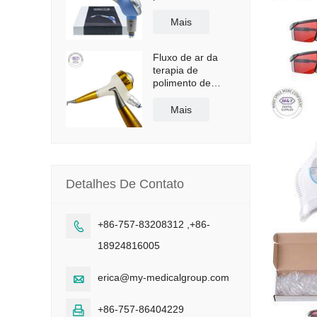
dental Dentsply
Mais
Fluxo de ar da
terapia de
polimento de
dentes do meu
dentista
Mais
Detalhes De Contato
+86-757-83208312 ,+86-

18924816005
erica@my-medicalgroup.com

+86-757-86404229
