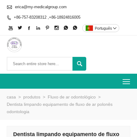

erica@my-medicalgroup.com
+86-757-83208312 ,+86-18924816005









Português


To
casa
>
produtos
>
Fluxo de ar odontológico
>
Dentista limpando equipamento de fluxo de ar polonês
odontologia
Dentista limpando equipamento de fluxo