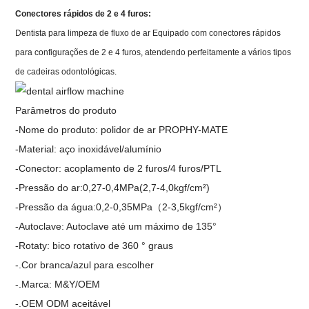
Conectores rápidos de 2 e 4 furos:
Dentista para limpeza de fluxo de ar Equipado com conectores rápidos
para configurações de 2 e 4 furos, atendendo perfeitamente a vários tipos
de cadeiras odontológicas.
Parâmetros do produto
-Nome do produto: polidor de ar PROPHY-MATE
-Material: aço inoxidável/alumínio
-Conector: acoplamento de 2 furos/4 furos/PTL
-Pressão do ar:0,27-0,4MPa(2,7-4,0kgf/cm²)
-Pressão da água:0,2-0,35MPa（2-3,5kgf/cm²）
-Autoclave: Autoclave até um máximo de 135°
-Rotaty: bico rotativo de 360 ​​° graus
-.Cor branca/azul para escolher
-.Marca: M&Y/OEM
-.OEM ODM aceitável