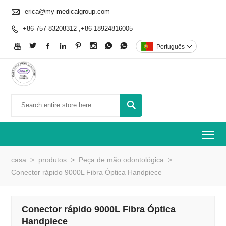

erica@my-medicalgroup.com
+86-757-83208312 ,+86-18924816005









Português


To
casa
>
produtos
>
Peça de mão odontológica
>
Conector rápido 9000L Fibra Óptica Handpiece
Conector rápido 9000L Fibra Óptica
Handpiece