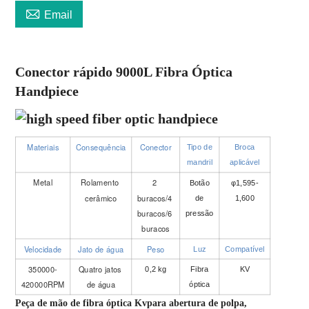

Email
Conector rápido 9000L Fibra Óptica 
Handpiece
Materiais
Consequência
Conector
Tipo de
Broca
mandril
aplicável
Metal
Rolamento 
2 
Botão
φ1,595-
cerâmico
buracos/4 
de
1,600
buracos/6 
pressão
buracos
Velocidade
Jato de água
Peso
Luz
Compatível
350000-
Quatro jatos 
0,2 kg
Fibra
KV
420000RPM
de água
óptica
Peça de mão de fibra óptica Kv
para abertura de polpa, 